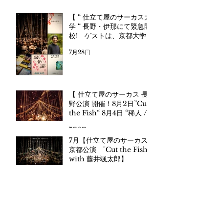
【 “ 仕立て屋のサーカス大
学 “ 長野・伊那にて緊急開
校! ゲストは、京都大学
教授・藤原辰史さん】
7月28日
【 仕立て屋のサーカス 長
野公演 開催！8月2日”Cut
the Fish“ 8月4日 “稀人 /
まれびと- with 石川直樹”
7月2日
】​信越地方での初公演！長
7月【仕立て屋のサーカス
野・伊那市にて。
京都公演 "Cut the Fish"
with 藤井颯太郎】
6月3日
archive
2026年7月
（2）
2件の記事