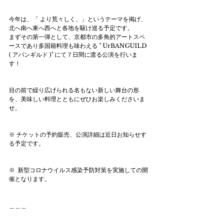
今年は、「 より荒々しく、」というテーマを掲げ、
北へ南へ東へ西へと各地を駆け巡る予定です。
まずその第一弾として、京都市の多角的アートスペ
ースであり多国籍料理も味わえる " UrBANGUILD 
( アバンギルド )" にて７日間に渡る公演を行いま
す！
目の前で繰り広げられる名もない新しい舞台の形
を、美味しい料理とともにぜひお楽しみくださいま
せ。
※ チケットの予約販売、公演詳細は近日お知らせす
る予定です。
※  新型コロナウイルス感染予防対策を実施しての開
催となります。
＿＿＿