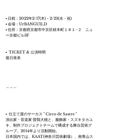
▪︎ 日程：2022年2/17(木) - 2/23(水・祝)
▪︎ 会場：UrBANGUILD
▪︎ 住所：京都府京都市中京区材木町１８１−２　ニュ
ー京都ビル3F
▪︎  TICKET & 公演時間
後日発表
＿＿＿
▪︎  仕立て屋のサーカス " Circo de Sastre "﻿
演出家・音楽家 曽我大穂と、服飾家・スズキタカユ
キ、制作プロジェクトチームで構成する舞台芸術グ
ループ。2014年より活動開始。
日本国内では、KAAT(神奈川芸術劇場）、南青山ス