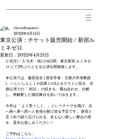
circodesastre
2022年4月15日
東京公演：チケット販売開始 / 新宿ル
ミネゼロ
更新日：
2022年4月21日
5/2(月) − 5/5(木・祝) の4日間、東京新宿 ルミネゼ
ロ にて2年ぶりとなる公演を開催致します。
本公演では、藤原辰史 ( 歴史学者・京都大学准教授 
)、いしいしんじ ( 小説家 ) の2人をゲストに招き、京
都公演での「 対話 」の続きを、重ね合わせ、分解
し、再解釈した物語舞台を紡いでゆきます。 
今年は「 より荒々しく、」というテーマを掲げ、北
へ南へ東へ西へと各地を駆け巡る予定です。 新宿と
言う街で繰り広げられる、名もない新しい舞台の形
を、是非お楽しみください！ 
ご予約はこちら : 