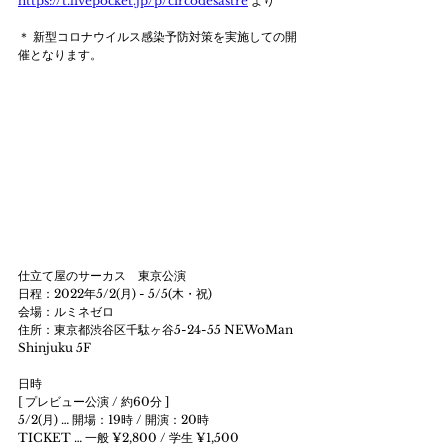
https://t.livepocket.jp/p/circodesastre
 より 
＊ 新型コロナウイルス感染予防対策を実施しての開
催となります。 
仕立て屋のサーカス　東京公演
日程：2022年5/2(月) - 5/5(木・祝) 
会場：ルミネゼロ 
住所：東京都渋谷区千駄ヶ谷5-24-55 NEWoMan 
Shinjuku 5F 
日時 
[ プレビュー公演 / 約60分 ] 
5/2(月) … 開場：19時 / 開演：20時 
TICKET … 一般 ¥2,800 / 学生 ¥1,500 