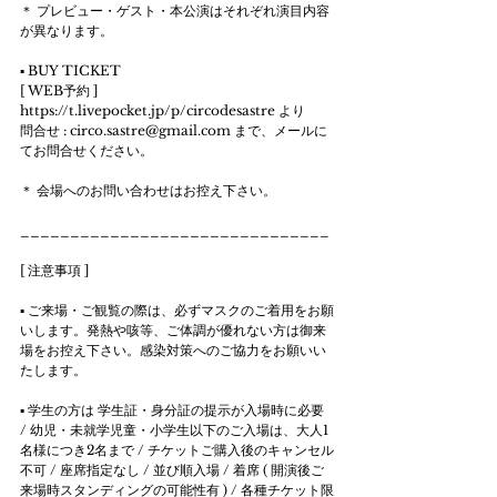
＊ プレビュー・ゲスト・本公演はそれぞれ演目内容
が異なります。 
▪️ BUY TICKET 
[ WEB予約 ]  
https://t.livepocket.jp/p/circodesastre より 
問合せ : circo.sastre@gmail.com まで、メールに
てお問合せください。 
＊ 会場へのお問い合わせはお控え下さい。 
_______________________________ 
[ 注意事項 ] 
▪️ ご来場・ご観覧の際は、必ずマスクのご着用をお願
いします。発熱や咳等、ご体調が優れない方は御来
場をお控え下さい。感染対策へのご協力をお願いい
たします。 
▪️ 学生の方は 学生証・身分証の提示が入場時に必要 
/ 幼児・未就学児童・小学生以下のご入場は、大人1
名様につき2名まで / チケットご購入後のキャンセル
不可 / 座席指定なし / 並び順入場 / 着席 ( 開演後ご
来場時スタンディングの可能性有 ) / 各種チケット限