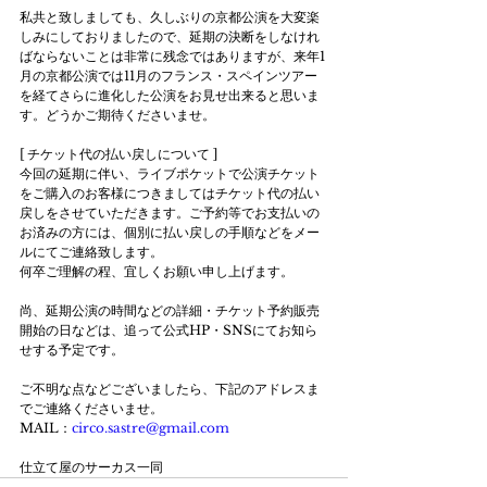
私共と致しましても、久しぶりの京都公演を大変楽
しみにしておりましたので、延期の決断をしなけれ
ばならないことは非常に残念ではありますが、来年1
月の京都公演では11月のフランス・スペインツアー
を経てさらに進化した公演をお見せ出来ると思いま
す。どうかご期待くださいませ。
[ チケット代の払い戻しについて ]
今回の延期に伴い、ライブポケットで公演チケット
をご購入のお客様につきましてはチケット代の払い
戻しをさせていただきます。﻿ご予約等でお支払いの
お済みの方には、個別に払い戻しの手順などをメー
ルにてご連絡致します。
何卒ご理解の程、宜しくお願い申し上げます。
尚、延期公演の時間などの詳細・チケット予約販売
開始の日などは、追って公式HP・SNSにてお知ら
せする予定です。
ご不明な点などございましたら、下記のアドレスま
でご連絡くださいませ。
MAIL：
circo.sastre@gmail.com
仕立て屋のサーカス一同