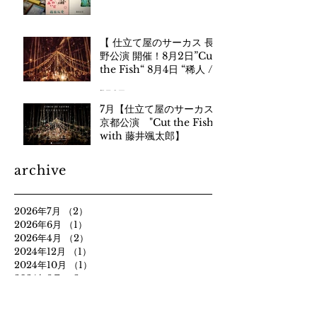
【 仕立て屋のサーカス 長
野公演 開催！8月2日”Cut
the Fish“ 8月4日 “稀人 /
まれびと- with 石川直樹”
7月2日
】​信越地方での初公演！長
7月【仕立て屋のサーカス
野・伊那市にて。
京都公演 "Cut the Fish"
with 藤井颯太郎】
6月3日
archive
2026年7月
（2）
2件の記事
2026年6月
（1）
1件の記事
2026年4月
（2）
2件の記事
2024年12月
（1）
1件の記事
2024年10月
（1）
1件の記事
2024年9月
（2）
2件の記事
2024年6月
（1）
1件の記事
2024年5月
（2）
2件の記事