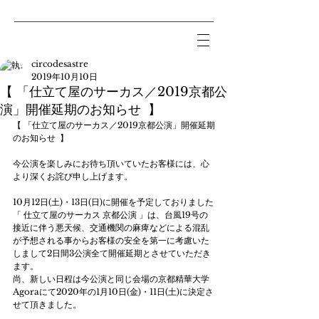
circodesastre
2019年10月10日
【 「仕立て屋のサーカス／2019京都公
演」開催延期のお知らせ 】
【 「仕立て屋のサーカス／2019京都公演」開催延期
のお知らせ  】
今公演を楽しみにお待ち頂いていたお客様には、心
より深くお詫び申し上げます。﻿
10月12日(土)・13日(日)に開催を予定しておりました
「 仕立て屋のサーカス 京都公演 」は、台風19号の
接近に伴う悪天候、交通機関の麻痺などによる混乱
が予想される事からお客様の安全を第一に考慮いた
しまして2日間3公演全て開催延期とさせていただき
ます。﻿
尚、新しい日程は今公演と同じ会場の京都精華大学
Agoraにて2020年の1月10日(金)・11日(土)に決定さ
せて頂きました。