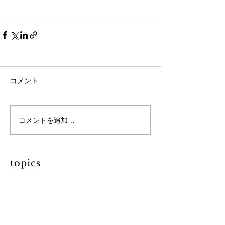
コメント
コメントを追加…
topics
【 “ 仕立て屋のサーカス大
学 “ 長野・伊那にて緊急開
校! ゲストは、京都大学