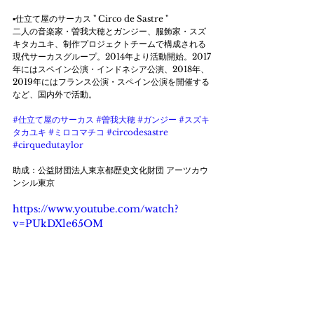
▪仕立て屋のサーカス " Circo de Sastre "
二人の音楽家・曽我大穂とガンジー、服飾家・スズ
キタカユキ、制作プロジェクトチームで構成される
現代サーカスグループ。2014年より活動開始。2017
年にはスペイン公演・インドネシア公演、2018年、
2019年にはフランス公演・スペイン公演を開催する
など、国内外で活動。
#仕立て屋のサーカス
#曽我大穂
#ガンジー
#スズキ
タカユキ
#ミロコマチコ
#circodesastre
#cirquedutaylor
助成：公益財団法人東京都歴史文化財団 アーツカウ
ンシル東京
https://www.youtube.com/watch?
v=PUkDXle65OM