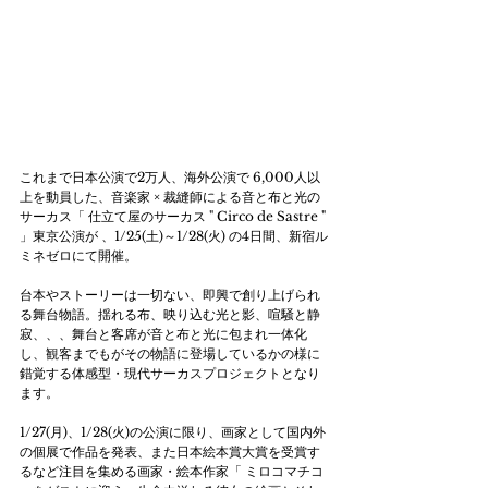
これまで日本公演で2万人、海外公演で 6,000人以
上を動員した、音楽家 × 裁縫師による音と布と光の
サーカス「 仕立て屋のサーカス " Circo de Sastre " 
」東京公演が 、1/25(土)～1/28(火) の4日間、新宿ル
ミネゼロにて開催。
台本やストーリーは一切ない、即興で創り上げられ
る舞台物語。揺れる布、映り込む光と影、喧騒と静
寂、、、舞台と客席が音と布と光に包まれ一体化
し、観客までもがその物語に登場しているかの様に
錯覚する体感型・現代サーカスプロジェクトとなり
ます。
1/27(月)、1/28(火)の公演に限り、画家として国内外
の個展で作品を発表、また日本絵本賞大賞を受賞す
るなど注目を集める画家・絵本作家「 ミロコマチコ 