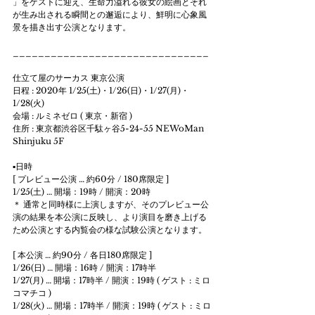
」をゲストに迎え、生命力溢れる彼女の絵画とそれ
が生み出される瞬間との邂逅により、鮮明に心象風
景を描き出す公演となります。
_______________________________
仕立て屋のサーカス 東京公演
日程 : 2020年 1/25(土)・1/26(日)・1/27(月)・
1/28(火)
会場 : ルミネゼロ ( 東京・新宿 )
住所 : 東京都渋谷区千駄ヶ谷5-24-55 NEWoMan 
Shinjuku 5F
▪日時
[ プレビュー公演 … 約60分 / 180席限定 ]
1/25(土) … 開場：19時 / 開演：20時
＊ 通常と同時様に上演しますが、そのプレビュー公
演の結果を本公演に反映し、より演目を磨き上げる
ため公演とする内覧会の様な試験公演となります。
[ 本公演 … 約90分 / 各日180席限定 ]
1/26(日) … 開場：16時 / 開演：17時半
1/27(月) … 開場：17時半 / 開演：19時 ( ゲスト : ミロ
コマチコ )
1/28(火) … 開場：17時半 / 開演：19時 ( ゲスト : ミロ