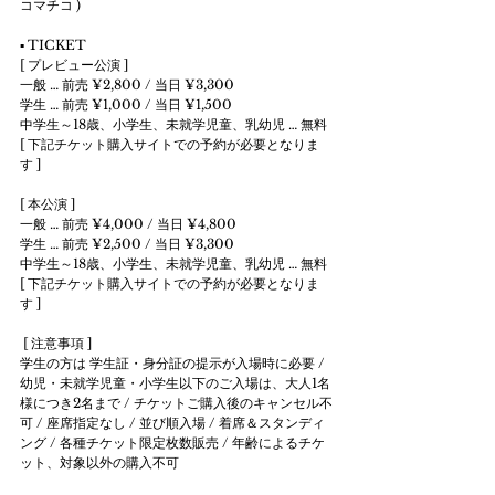
コマチコ )
▪ TICKET
[ プレビュー公演 ]
一般 … 前売 ¥2,800 / 当日 ¥3,300
学生 … 前売 ¥1,000 / 当日 ¥1,500
中学生～18歳、小学生、未就学児童、乳幼児 … 無料 
[ 下記チケット購入サイトでの予約が必要となりま
す ]
[ 本公演 ]
一般 … 前売 ¥4,000 / 当日 ¥4,800
学生 … 前売 ¥2,500 / 当日 ¥3,300
中学生～18歳、小学生、未就学児童、乳幼児 … 無料 
[ 下記チケット購入サイトでの予約が必要となりま
す ]
 [ 注意事項 ]
学生の方は 学生証・身分証の提示が入場時に必要 / 
幼児・未就学児童・小学生以下のご入場は、大人1名
様につき2名まで / チケットご購入後のキャンセル不
可 / 座席指定なし / 並び順入場 / 着席＆スタンディ
ング / 各種チケット限定枚数販売 / 年齢によるチケ
ット、対象以外の購入不可