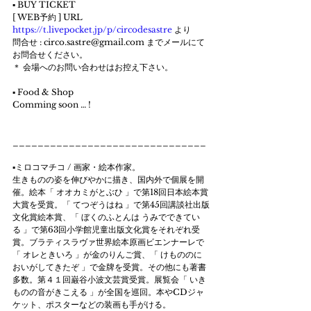
▪ BUY TICKET
[ WEB予約 ] URL 
https://t.livepocket.jp/p/circodesastre
 より
問合せ : circo.sastre@gmail.com までメールにて
お問合せください。
＊ 会場へのお問い合わせはお控え下さい。
▪ Food & Shop
Comming soon … !
_______________________________
▪ミロコマチコ / 画家・絵本作家。
生きものの姿を伸びやかに描き、国内外で個展を開
催。絵本「 オオカミがとぶひ 」で第18回日本絵本賞
大賞を受賞。「 てつぞうはね 」で第45回講談社出版
文化賞絵本賞、「 ぼくのふとんは うみでできてい
る 」で第63回小学館児童出版文化賞をそれぞれ受
賞。ブラティスラヴァ世界絵本原画ビエンナーレで
「 オレときいろ 」が金のりんご賞、「 けもののに
おいがしてきたぞ 」で金牌を受賞。その他にも著書
多数。第４１回巌谷小波文芸賞受賞。展覧会「 いき
ものの音がきこえる 」が全国を巡回。本やCDジャ
ケット、ポスターなどの装画も手がける。