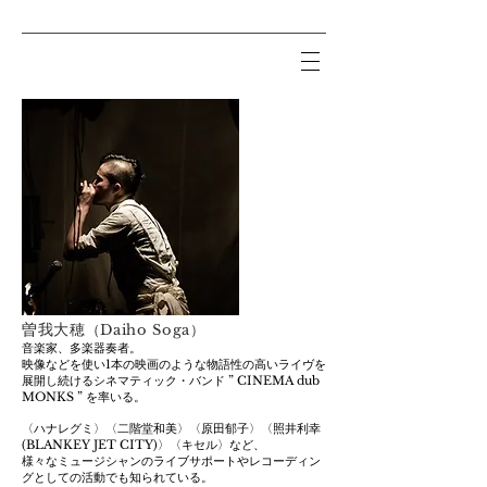
曽我大穂
（Daiho Soga）
音楽家、多楽器奏者。
映像などを使い1本の映画のような物語性の高いライヴを
展開し続けるシネマティック・バンド ” CINEMA dub
MONKS ” を率いる。
〈ハナレグミ〉〈二階堂和美〉〈原田郁子〉〈照井利幸
(BLANKEY JET CITY)〉〈キセル〉など、
様々なミュージシャンのライブサポートや
レコーディン
グとしての活動でも知られている。