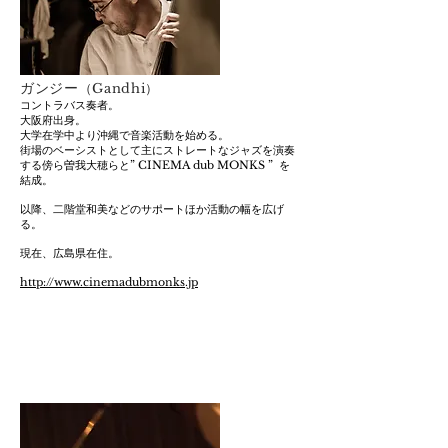
ガンジー
（Gandhi）
コントラバス奏者。
大阪府出身。
大学在学中より沖縄で音楽活動を始める。
街場のベーシストとして主にストレートな
ジャズを演奏
する傍ら曽我大穂らと
” CINEMA dub MONKS ” を
結成。
以降、
二階堂和美などのサポートほか活動の幅を広げ
る。
現在、広島県在住。
http://www.cinemadubmonks.jp