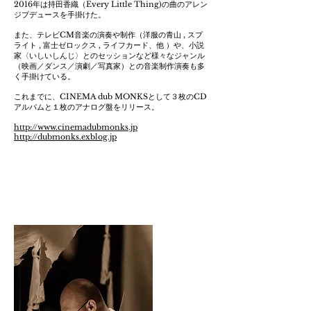
2016年は持田香織（Every Little Thing)の曲のアレン
ジプデュースを手掛けた。
また、テレビCM音楽の演奏や制作（洋服の青山 , スプ
ライト , 富士ゼロックス , ライフカード、他 ）や、小説
家〈いしいしんじ〉とのセッションなど様々なジャンル
（映画／ダンス／演劇／写真家）との音楽制作演奏も多
く手掛けている。
これまでに、CINEMA dub MONKSとして３枚のCD
アルバムと１枚のアナログ盤をリリース。
http://www.cinemadubmonks.jp
http://dubmonks.exblog.jp