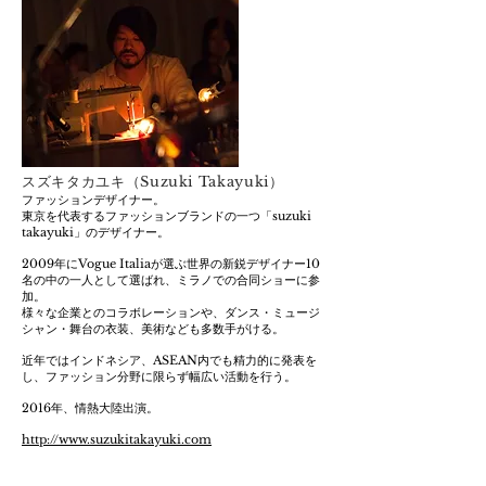
スズキタカユキ
（Suzuki Takayuki）
ファッションデザイナー。
東京を代表するファッションブランドの一つ
「suzuki
takayuki」のデザイナー。
2009年にVogue Italiaが選ぶ世界の新鋭デザイナー
10
名の中の一人として選ばれ、ミラノでの合同ショーに参
加。
様々な企業とのコラボレーションや、
ダンス・ミュージ
シャン・舞台の衣装、
美術なども多数手がける。
近年ではインドネシア、
ASEAN内でも精力的に発表を
し、ファッション分野に
限らず幅広い活動を行う。
2016年、情熱大陸出演。
http://www.suzukitakayuki.com