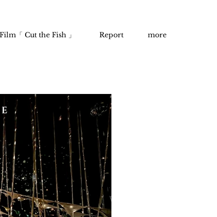
Film「 Cut the Fish 」
Report
more