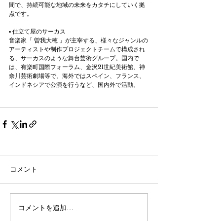
間で、持続可能な地域の未来をカタチにしていく拠
点です。
▪ 仕立て屋のサーカス
音楽家「 曽我大穂 」が主宰する、様々なジャンルの
アーティストや制作プロジェクトチームで構成され
る、サーカスのような舞台芸術グループ。国内で
は、有楽町国際フォーラム、金沢21世紀美術館、神
奈川芸術劇場等で、海外ではスペイン、フランス、
インドネシアで公演を行うなど、国内外で活動。
コメント
コメントを追加…