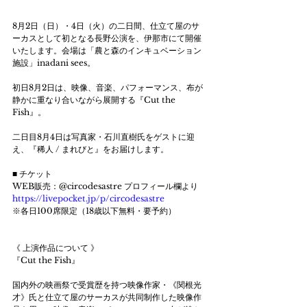
8月2日（日）・4日（火）の二日間、仕立て屋のサ
ーカスとして初となる長野公演を、伊那市にて開催
いたします。会場は「農と森のインキュベーション
施設」inadani sees。
初日8月2日は、映像、音楽、パフォーマンス、布が
静かに重なり合いながら展開する『Cut the 
Fish』。
二日目8月4日は写真家・石川直樹氏をゲストに迎
え、『稀人 / まれびと』をお届けします。
■ チケット
WEB販売：@circodesastre プロフィール欄より
https://livepocket.jp/p/circodesastre
※各日100席限定（18歳以下無料・要予約）
《 上演作品について 》
『Cut the Fish』
国内外の映画祭で受賞歴を持つ映像作家・《関根光
才》氏と仕立て屋のサーカスが共同制作した映像作