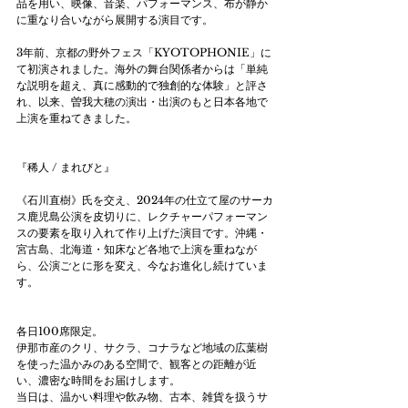
品を用い、映像、音楽、パフォーマンス、布が静か
に重なり合いながら展開する演目です。
3年前、京都の野外フェス「KYOTOPHONIE」に
て初演されました。海外の舞台関係者からは「単純
な説明を超え、真に感動的で独創的な体験」と評さ
れ、以来、曽我大穂の演出・出演のもと日本各地で
上演を重ねてきました。
『稀人 / まれびと』
《石川直樹》氏を交え、2024年の仕立て屋のサーカ
ス鹿児島公演を皮切りに、レクチャーパフォーマン
スの要素を取り入れて作り上げた演目です。沖縄・
宮古島、北海道・知床など各地で上演を重ねなが
ら、公演ごとに形を変え、今なお進化し続けていま
す。
各日100席限定。
伊那市産のクリ、サクラ、コナラなど地域の広葉樹
を使った温かみのある空間で、観客との距離が近
い、濃密な時間をお届けします。
当日は、温かい料理や飲み物、古本、雑貨を扱うサ