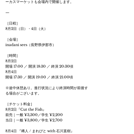
ーカスマーケットも会場内で開催します。
—
［日程］
8月2日（日）・4日（火）
［会場］
inadani sees（長野県伊那市）
［時間］
8月2日
開場 17:00 ／ 開演 18:30 ／ 終演 20:30頃
8月4日
開場 17:30 ／ 開演 19:00 ／ 終演 21:00頃
※途中休憩あり。進行状況により終演時間が前後す
る場合がございます。
［チケット料金］
8月2日『Cut the Fish』
前売｜一般 ¥3,300／学生 ¥2,200
当日｜一般 ¥3,800／学生 ¥2,700
8月4日 『稀人 / まれびと with 石川直樹』