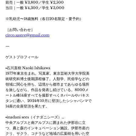
前売｜一般 ¥3,800／学生 ¥2,500
当日｜一般 ¥4,300／学生 ¥3,000
※乳幼児〜18歳無料（各日20名限定・要予約）
［お問い合わせ］
circo.sastre@gmail.com
—
ゲストプロフィール
▪石川直樹 Naoki Ishikawa
1977年東京生まれ。写真家。東京芸術大学大学院美
術研究科博士後期課程修了。人類学、民俗学などの
領域に関心を持ち、辺境から都市まであらゆる場所
を旅しながら、作品を発表し続けている。8000メ
ートル峰14座すべてを撮影すべくネパールやパキス
タンに通い、2024年10月に登頂したシシャパンマで
14座の全座登頂を果たす。
▪inadani sees（イナダニシーズ）…
中央アルプスと南アルプスに囲まれた伊那谷に立
つ、農と森のインキュベーション施設。伊那市産の
クリ、サクラ、コナラなど地域の広葉樹を用いた空